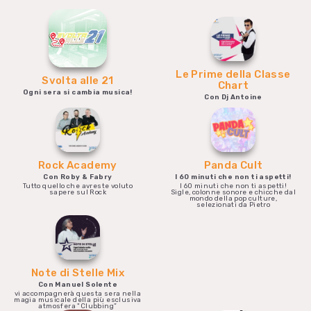
Le Prime della Classe
Svolta alle 21
Chart
Ogni sera si cambia musica!
Con Dj Antoine
Rock Academy
Panda Cult
Con Roby & Fabry
I 60 minuti che non ti aspetti!
Tutto quello che avreste voluto
I 60 minuti che non ti aspetti!
sapere sul Rock
Sigle, colonne sonore e chicche dal
mondo della pop culture,
selezionati da Pietro
Note di Stelle Mix
Con Manuel Solente
vi accompagnerà questa sera nella
magia musicale della più esclusiva
atmosfera "Clubbing”