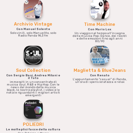
Archivio Vintage
Time Machine
Con Manuel Solente
Con Mario Lox
Solo vinili, solo Manuelito, solo
Un viaggio nel tempo all'insegna
Radio Panda 96,3 fm
della musica Pop-Dance, dei ricordi
e delle emozioni fino agli anni
80/90
Soul Collection
Maglietta & BlueJeans
Con Sergio Basi, Andrea Milani e
Con Renato
il Toto
L'appuntamento "casual" di Panda,
immergiti in un concentrato di
un'ora di spensieratezza e relax
musica soul, R&B e Hip Hop. Con le
news dal mondo della musica
black, le nostre playlist, i video e le
notizie riguardanti i migliori artisti
emergenti
POLIEDRI
Le molteplici facce della cultura